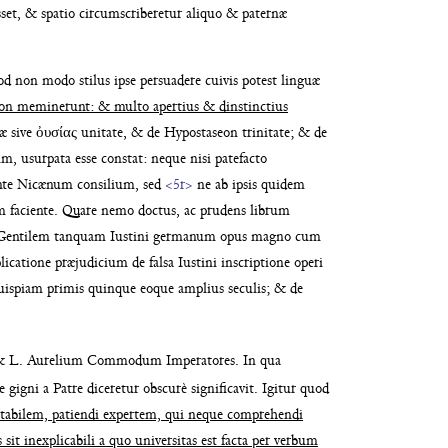
set, & spa
tio circumscriberetur aliquo & paternæ
quod non
modo stilus ipse persuadere cuivis potest linguæ
non me
minerunt: & multo apertius & dinstinctius
iæ sive
ὀυσίας unitate, & de Hypostaseon trinitate; &
de
um, usurpata
esse constat: neque nisi patefacto
te Nicænum consilium, sed
<5r>
ne ab ipsis quidem
 faciente. Quare nemo do
ctus, ac prudens librum
Gentilem tanquam Iusti
ni germanum opus magno cum
licatione præju
dicium de falsa Iustini inscriptione operi
uis
piam primis quinque eoque amplius seculis; &
de
& L. Aurelium Commodum Imperatores. In
qua
e gigni a Patre diceretur obscurè significa
vit. Igitur quod
tabilem, patiendi ex
pertem, qui neque comprehendi
 sit inexplicabili a quo uni
versitas est facta per verbum