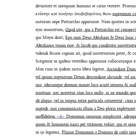
divinitate
et antequam humana se carne vestiret. Pror
sus
κτίστην
καὶ ποιήτην ὑποβεβηκότος θεου
supremum c
naturam sæpe
Patriarchis apparuisse. Nam quoties in sc
ejus ministrum,
Quod iste, qui a Patriarchis est conspe
qui Moysi di
xit;
Ego sum Deus Abraham & Deus Isaac
Abrahamo visum esse, & Iacob qui con
ditoris universor
videndi fecisse copiam ait, quod universorum pater,
& co
Scripturæ
in quibus veteribus apparuisse collocutusque 
Mox cum in
ijsdem sacris libris legitur,
Ascendisse Dom
vel ipsum ingeni
tum Deum descendisse alicunde, vel asc
suo, ubicunque demum
manet loco acutè intuens & aud
nostrum; nec movetur cùm loco
nullo, ac ne mundo ips
ab aliquo, vel in exigua terræ
particula cerneretur, cùm
ingredi, nisi com
municata illum a Deo gloria explevisset
ineffabilem
<4r>
Dominum omnium simpliciter, adeoque
quem & hominem nasci per virginem
voluit: qui et ign
in ijs legimus,
Pluisse Dominum a Domino
de cœlo ign