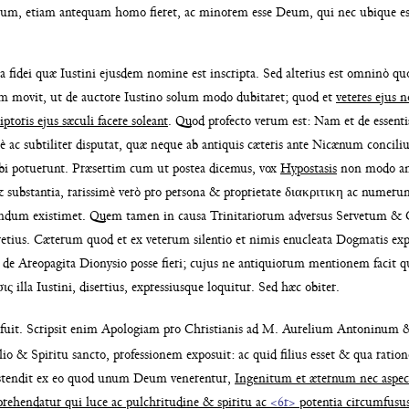
ilium, etiam antequam homo fieret, ac
minorem esse Deum, qui nec ubique es
lla fidei quæ Iustini ejusdem nomine
est inscripta. Sed alterius est omninò 
m movit, ut de auctore Iustino solum
modo dubitaret; quod et
veteres ejus 
riptoris ejus sæculi facere soleant
. Quod pro
fecto verum est: Nam et de essent
tè ac subtiliter disputat, quæ
neque ab antiquis cæteris ante Nicænum con
cili
ibi
potuerunt. Præsertim cum ut postea dicemus, vox
Hypostasis
non modo an
 substantia, ra
rissimè verò pro persona & proprietate διακρι
τικη ac numerum
endum existi
met. Quem tamen in causa Trinitariorum
adversus Servetum & 
re
tius. Cæterum quod et ex veterum silentio et
nimis enucleata Dogmatis exp
 de Areopagita Dionysio posse fieri;
cujus ne antiquiorum mentionem facit q
 illa Iustini, disertius, expressi
usque loquitur. Sed hæc obiter.
i fuit. Scripsit enim Apologiam
pro Christianis ad M. Aurelium Antoninum
lio & Spiritu sancto, professio
nem exposuit: ac quid filius esset & qua rati
on
stendit ex eo
quod unum Deum venerentur,
Ingenitum
et æternum nec aspec
prehen
datur qui luce ac pulchritudine & spiritu ac
<6r>
potentia circumfusus