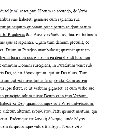
 Autol
{
um
}
in
scripsit. Horum in secundo, de Verbi
ribus suis haberet, genuisse
cum sapientia sua
atur
principium quoniam principatum ac dominatum
ur in Prophetas
&c. Λόγον
ἐνδιάθετον, hoc est intimum
ns ejus et sapientia. Quam tum
demum protulit, &
set,
Deum in Paradiso inambulasse; quæsivit quanam
hendi loco
non posse, nec in eo deprehendi loco
non
 & omni
um Domini suscipiens, in Paradisum venit sub
is Dei, id
est λόγον ipsum, qui sit Dei filius. Tum
 istum qui est mens
ipsius & sapientia. Cum autem
us ipse fieret, se ut Verbum
gigneret, et cum verbo suo
 in principio solum fuisse
Deum et in ipso Verbum.
habeat ex Deo, quan
docunque vult Pater universorum,
e videtur, alterum
ἐνδιάθετον,Patri ipsimet insitum, qui
ne
tur. Eademque est λογικὴ δύναμις, unde λόγον
 quem &
quocunque voluerit allegat. Neque vero