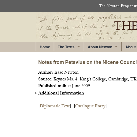
The Newton Project use
Home
The Texts
About Newton
About
Notes from Petavius on the Nicene Counci
Author:
Isaac Newton
Source:
Keynes Ms. 4, King's College, Cambridge, UK
Published online:
June 2009
Additional Information
[
Diplomatic Text
]
[
Catalogue Entry
]