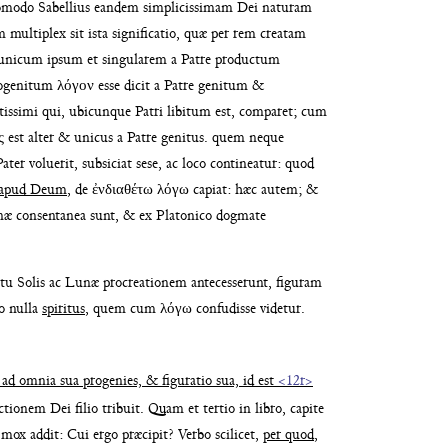
uomodo Sa
bellius eandem simplicissimam Dei naturam
m multi
plex sit ista significatio, quæ per rem cre
atam
uni
cum ipsum et singularem a Patre productum
mogenitum λόγον esse
dicit a Patre genitum &
tissimi qui, ubicunque Patri libitum est, comparet;
cum
ς est alter
& unicus a Patre genitus. quem neque
ater voluerit, subsiciat sese,
ac loco contineatur: quod
 apud Deum
, de
ἐνδιαθέτω λόγω capiat: hæc autem; &
inæ
consentanea sunt, & ex Platonico dogmate
rtu Solis ac Lunæ procreationem antecesserunt,
figuram
io
nulla
spiritus
, quem cum λόγω confudisse
videtur.
i ad
omnia sua progenies, & figuratio sua, id est
<12r>
nctionem
Dei filio tribuit. Quam et tertio in libro, capite
: mox
addit: Cui ergo præcipit? Verbo scilicet,
per
quod
,