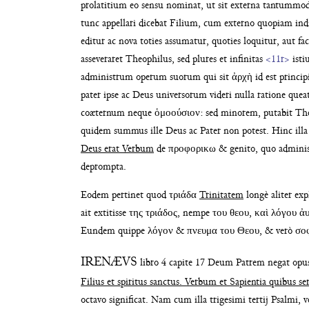
prolatiti
um eo sensu nominat, ut sit externa tan
tummodo
tunc appellari dicebat Filium, cum externo
quopiam ind
editur ac nova toties assumatur, quoties
loquitur, aut f
asseveraret Theophilus, sed plures et infinitas
<11r>
ist
administrum operum
suorum qui sit ἀρχὴ id est princip
pater ipse ac Deus universorum videri nulla
ratione quea
coæternum
neque ὁμοούσιον: sed minorem, putabit Th
quidem summus ille
Deus ac Pater non potest. Hinc illa
Deus
erat Verbum
de προφορικω & genito, quo
adminis
deprompta.
Eodem pertinet quod τριάδα
Trinitatem
longè aliter ex
ait extitisse της τριάδος, nempe του
θεου, καὶ λόγου ἀ
Eundem quippe λόγον & πνευμα του
Θεου, & verò σοφί
IRENÆVS
libro 4 capite 17 Deum Patrem
negat opu
Filius et spiritus sanctus. Verbum et Sapientia
quibus se
octavo significat. Nam cum illa trigesimi tertij
Psalmi, v