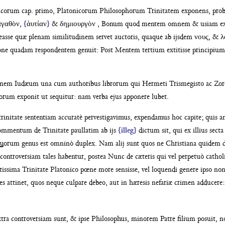
icorum cap.
primo, Platonicorum Philosophorum Trinitatem expo
nens, pro
γαθὸν,
{
ἀυτίαν
}
& δημιουργὸν
, Bonum quod mentem omnem &
usiam e
easse quæ plenam
similitudinem servet auctoris, quaque ab ijsdem νους, &
ione quadam
respondentem genuit: Post Mentem tertium extitisse
principiu
lonem Iudæum una cum authoribus
librorum qui Hermeti Trismegisto ac Zor
corum exponit ut sequitur: nam verba
ejus apponere lubet.
rinitate sententiam accuratè per
vestigavimus, expendamus hoc capite; quis an
mmentum de Trinitate paullatim ab ijs
{illeg}
dictum sit, qui ex illius sect
. Quorum genus est
omninò duplex. Nam alij sunt quos ne Christiana
quidem d
 controversiam tales ha
bentur, postea Nunc de cæteris qui vel perpetuò
cathol
ctissima Trinitate Platonico pœne
more sensisse, vel loquendi genere ipso no
res
attinet, quos neque culpare debeo, aut in hæresis
nefariæ crimen adducere
tra controversiam sunt, & ipse Phi
losophus, minorem Patre filium posuit, 