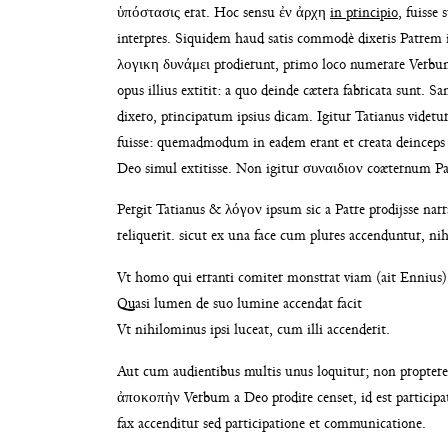
ὑπόστασις erat. Hoc sensu
ἐν ἀρχη
in principio
, fuiss
interpres. Siquidem haud satis commodè
dixeris Patrem 
λογικη δυνά
μει prodierunt, primo loco numerare Verb
opus illius extitit: a quo deinde
cætera fabricata sunt. S
dix
ero, principatum ipsius dicam. Igitur Tatianus vide
tu
fuisse: quemadmodum in
eadem erant et creata deincep
Deo simul extitisse. Non igitur
συναιδιον coæternum Pat
Pergit Tatianus & λόγον ipsum sic a Patre pro
dijsse nar
reliquerit. sicut ex una
face cum plures accenduntur, nih
Vt homo qui erranti comiter monstrat viam (ait Ennius)
Quasi lumen de suo lumine accendat facit
Vt nihilominus ipsi luceat, cum illi accenderit.
Aut cum audientibus multis unus loquitur; non propter
ἀποκοπὴν Verbum a Deo prodire censet,
id est partici
fax accenditur sed
participatione et communicatione.