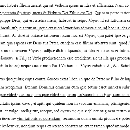
hunc
habere filium asserit qui sit
Verbum ipsius in idea et efficientia. Nam ab
 & potentia Spiritus, mens
& Verbum Dei Filius est Dei
. Quanam porro
ratio
 quippe Deus, qui est
æterna mens, habebat in seipso λόγον id est
rationem c
ehiculi subjiciantur
in ijsque crassiori levioribus admista sint, ad
hoc ut idea e
licant. Ac vi
detur putasse rationem ipsam hoc est λόγον, quo
pater ipse λο
am qua sapi
ens est Deus aut Pater, eundem esse filium
arbitrati sunt. quod 
æterno
manentem λόγον prodijsse dicit aliquando; ut
idea et actus esset inf
έλευσιν, si Filij et Verbi productionem
esse crediderit, sic ut illa ipsa proces
opinio fuisse) neque coæternum Patri Verbum
ac λόγον existimavit, & a Sab
ris discipulus; cujus contra Græcos
extat liber: in quo de Patre ac Filio & h
iam accepimus. Etenim Dominus omnium
cum ipse totius esset universi sub
quæ videri possunt quam quæ videri nequeunt, sub
stantia erat ipse, cum eo
itatis ipsius λόγος e
rupit: qui quidem non in vacuum emanans, primi
geniu
st, et vulgo intelligitur, accepit, sed
σχετικως qua videlicet originem reru
υ δύναμιν
vim rationis ac potentiam
, secundum
quam omnia producere pote
& ὑφέ
στηκε, nondum reipsa ex æterno constarent; erant
tamen quodammodo c