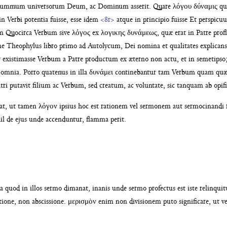
e summum universorum
Deum, ac Dominum asserit. Quare λόγου δύναμις
qu
in Verbi potentia fuisse, esse idem
<8r>
atque in principio fuisse Et perspicu
um Quo
circa Verbum sive λόγος ex λογικης δυνάμεως, quæ
erat in Patre prof
ane Theophylus libro primo
ad Autolycum, Dei nomina et qualitates explican
r existimasse Verbum a Patre productum ex æterno
non actu, et in semetips
s omnia. Porro qua
tenus in illa δυνάμει continebantur tam Verbum
quam quæ 
ri putavit filium ac Verbum,
sed creatum, ac voluntate, sic tanquam ab opif
rat, ut tamen λόγον ipsius hoc est rationem
vel sermonem aut sermocinandi 
il de ejus unde ac
cenduntur, flamma
perit.
ea
quod in illos sermo dimanat, inanis unde sermo profectus
est iste relinqu
patione, non abscissione. μερισμὸν enim
non divisionem puto significare, ut v