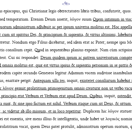
<9r>
 episcopus, qui Christianæ legis obtrecta
tores libris tribus, confutavit, quos
 sed
temporariam. Etenim Deum asserit, λόγον suum
Quem intimum in visce
uorum administrum adhibuit
ac per ipsum universa molitus est. Hoc appell
ur
cum sit spiritus Dei, & principium & sapientia, &
virtus altissimi, labebat
gneretur. Nondum
ergo Filius dicebatur, sed idem erat ac Pater;
nempe ipsa Me
tis consilium cepit. Quod
in sequentibus planius exponit. Nam cùm scripsis
test. Cui sic respondet:
Deum quidem
ipsum ac patrem universorum compre
d omnia molitus est, quæ est virtus
ipsius & sapientia personam in se patris
odem capite secundo Geneseos legitur
Adamum vocem audivisse inambulant
ius,
enarrare pergit.
Antequam ulla res
, inquit,
existe
ret consiliarum habebat
c λόγον ge
nuit prolatitium primogenitum omnis creaturæ
non ut verbo vacu
 princi
pio erat Verbum et Verbum erat apud Deum.
Quibus
, inquit,
ostendit
ta sunt,
& sine ipso factum est nihil. Verbum itaque
cum sit Deus, & ortum 
r, ac
videtur ab illo missum, et in loco reperitur
.
Duplicem hic λόγον statuer
ei est essentia, sive mens illius &
intelligentia, unde habet ut λογικὸς nomi
rolatitium vocat, quem Deus pater pro
tulit, administrum operum suorum,