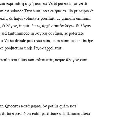
am exprimit ἡ ἀρχὴ non est Verbi potentia,
ut vertit
um est subinde Tati
anum inter ea quæ ex illo principio &
luxit, & hujus voluntate prosiluit.
ac primum omnium
s, ἐι λόγον, inquit, ἔιπω, ἀρχὴν ἀυτὸν λέγω. Si λόγον
o; sed tantummodo in λογι
κη δονάμει, ac potestate
a Verbo deinde procreata sunt, cum
summo ac principe
ice pro
ductum unde ἔργον appellatur.
facultatem illius non
exhauserit; neque ἄλογον eum
itur. Quocirca κατὰ μερισμὸν potiùs
quàm κατ᾽
ertit interpres. Non enim
partitione ulla flammæ altera