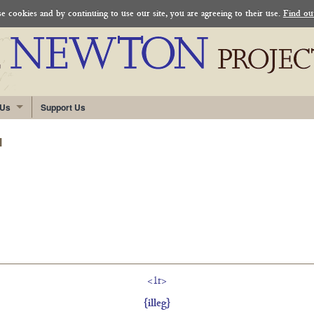
 cookies and by continuing to use our site, you are agreeing to their use.
Find ou
 Us
Support Us
l
<1r>
{illeg}