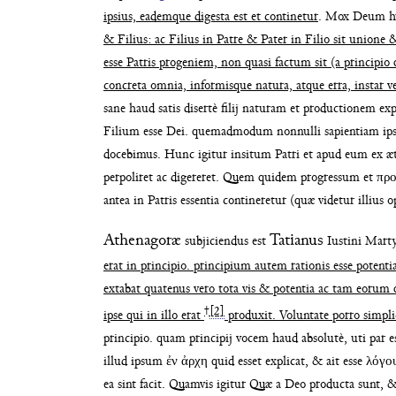
ipsius, eademque
digesta est et continetur
. Mox Deum 
& Filius: ac Filius in Patre & Pater in Filio sit unione
esse Patris progeniem, non quasi
factum sit (a principio
concreta omnia, informisque
natura, atque erra, instar v
sane haud satis disertè
filij naturam et productionem exp
Filium esse Dei. quem
admodum nonnulli sapientiam ips
docebimus. Hunc
igitur insitum Patri et apud eum ex 
perpoliret
ac digereret. Quem quidem progressum et
προ
antea in Patris essentia contineretur (quæ videtur
illius 
Athenagoræ
Tatianus
subjiciendus est
Iustini Marty
erat in principio. principium autem rationis esse
potent
extabat
quatenus vero tota vis & potentia ac tam eorum
✝
[2]
ipse qui in illo erat
produxit. Voluntate porro simplic
principio. quam principij vocem haud ab
solutè, uti par e
illud
ipsum ἐν ἀρχη quid esset explicat, & ait esse λό
γο
ea sint facit.
Quamvis igitur Quæ a Deo producta sunt, 