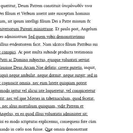
 quæritur,
Deum Patrem constituit ὑπεράνωθέν τινα
ei filium et Verbum
asserit ante susceptam hominis
um, ait ipsum intelligi fi
lium Dei a Patre missum &
universorum Parenti minis
trasse
. Et paulo post, Angelum
tres administrum
Sed quem vobis demon
stravimus
llius evi
dentiorem facit. Nam idcirco filium Patribus sui
e conspici
. Ac
post multa subinde producta testimonia
 Patri ac Domino
subjectus, ejusque voluntati serviat
.
lausisse Deus Arcam Noe
deforis; cavete putetis
, inquit,
aliquò neque ambulat, neque
dormit, neque surgit; sed in
& cognoscit omnia, nec eum latere
quispiam potest
odo igitur vel alicui iste loqueretur, vel
conspiceretur
rit; nec vel ipse Moyses in
tabernaculum, quod fecerat,
b, nec alius mortalium
quisquam, vidit Patrem et
Angelus, ex eo quod illius voluntatis admi
nister sit:
isi eo modo scripturas explicemus, consequens fore
cùm
quando
in cœlo non fuisse. Quæ omnia demonstrant