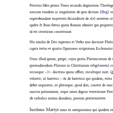
Petavius libro primo Tomo secundo dogmatum Theolog
unicum eundem ac singularem
ab ipsis dictum
{illeg}
τα
superabundant majestatis
fæcunditate de s
{
e
}
mentem cr
opifex & Boni fœtus
quem Bonum sibimet ipsi proport
id est creaturam
constituunt.
His similia de Deo supremo et Verbo ejus
docuisse Phi
capita tertio et quarto Opiniones scriptorum
Ecclesiasti
Nunc illud ipsum, pergit, cujus gratia Pla
tonicorum de t
quemadmodum Platonis in Christianam religi
{
onem
}
co
utcunque
<2r>
doctrina ipsius afflati, excultique sunt
voluerit; ut hæretici – Ac de
hæreticis qui quidem, extra
debet inquisitio, ut plerosque, quod
dixi, constet de san
san
ctos potissimum, atque omni dignos veneratione Pat
ab catholica
norma dissidens, possum prætermittere.
Iustinus Martyr
unus ex antiquissimis
qui quidem ex