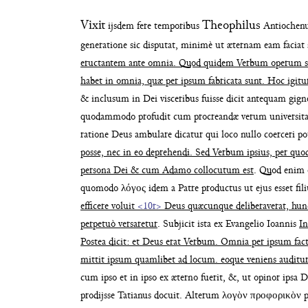
Vixit
Theophilus
ijsdem fere temporibus
Antiochenus
generatione sic
disputat, minimè ut æternam eam faciat
eructantem ante omnia. Quod
quidem Verbum operum s
habet
in omnia, quæ per ipsum fabricata sunt. Hoc igit
& inclusum in Dei
visceribus fuisse dicit antequam gi
quodammodo profudit cum pro
creandæ verum universita
ratione Deus ambulare dicatur qui loco nullo
coerceri po
posse, nec in eo deprehendi. Sed Verbum ipsi
us, per quo
persona Dei & cum Adamo collocutum est
.
Quod enim e
quomodo
λόγος idem a Patre productus ut ejus esset fil
efficere voluit
<10r>
Deus quæcunque deliberaverat, hun
perpetuò versaretur
.
Subjicit ista ex Evangelio Ioannis
In
Postea dicit: et Deus
erat Verbum. Omnia per ipsum fac
mittit ipsum
quamlibet ad locum. eoque veniens auditu
cum ipso
et in ipso ex æterno fuerit, &, ut opinor
ipsa D
prodijsse Tatianus docuit. Alterum λογὸν προ
φορικὸν p