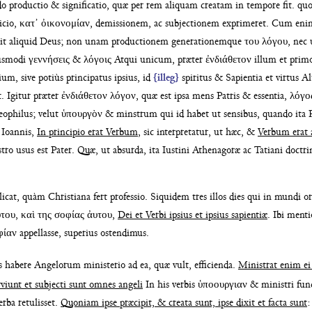
 productio & significatio, quæ per rem
aliquam creatam in tempore fit. q
icio, κατ᾽ ὀικονομίαν, demissionem,
ac subjectionem exprimeret. Cum eni
acit aliquid Deus; non unam
productionem generationemque του λόγου, nec 
iusmodi γεννήσεις & λόγοις Atqui unicum,
præter ἐνδιάθετον illum et pri
ium, sive potiùs
principatus ipsius, id
{illeg}
spiritus & Sapientia et virtus
Al
t. Igitur præter ἐνδιάθετον λόγον, quæ
est ipsa mens Patris & essentia, λόγο
eophilus;
velut ὑπουργὸν & minstrum qui id habet ut
sensibus, quando ita P
 Ioannis,
In principio erat Verbum
, sic interpretatur,
ut hæc, &
Verbum erat
tro usus est Pater. Quæ, ut absurda,
ita Iustini Athenagoræ ac Tatiani doctr
plicat, quàm Christiana fert
professio. Siquidem tres illos dies qui in mundi
o
υτου, καὶ της σοφίας ἀυτου,
Dei
et Verbi ipsius et ipsius sapientiæ
. Ibi ment
αν appellasse, superius ostendi
mus.
s habere Angelorum ministerio ad ea,
quæ vult, efficienda.
Ministrat enim e
rviunt et subjecti sunt omnes angeli
In his verbis ὑποουργιαν & ministri fu
erba retulisset.
Quoniam ipse præcipit, &
creata sunt, ipse dixit et facta sunt