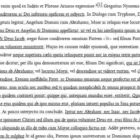
a
[1]
 enim quod ex Iudæis et Platone Arianos
expressisse
Gregorius Nyssenus
on
ditorem ac Dei inferioris opificem et subjecti
. In
Dialogo cum Tryphone, D
riptura
legitur, Angelum Domini cum Abrahamo, Mose
ac reliquis esse locut
ctus Deus
et Angelus & Dominus appellatur; ut vel ex
his intelligatis ipsum 
 & Deus
Iacob,
negat fuisse conditorem omnium Patrem
<3r>
sed filium Pa
um voluntate ministravit
. Hujus rei
causam reddit ejusmodi, quæ sententiam i
nditor
neque superiora cœlo spatia relinquere
possit nec in exigua terræ part
esse
dicitur; per illa ipsa demonstratum ait esse,
filium Dei significari,
qui sit
inus ab
Abrahamo
; vel
locutus Moysi
, vel
descendisse ut
videret turrim
, vel
c
endisse.
Etenim ineffabilis Pater, ac Dominus omnium
neque profectus est 
iens, non oculis
nec auribus sed vi quadam inexplicabili & omnia
prospicit 
o quidem contineri possit;
quippe qui, antequam mundus esset, extiterit.
Quom
 ne ejus quidem
qui ab ipso missus erat, gloriam intueri popu
lus in Sina potue
. Ac
paucis interjectis ita concludit.
Igitur nec Abra
ham, nec Isaac, nec Iaco
 ipsiusmet Christi
sed illum qui de ipsius voluntate Deus est, ejus
filius & 
is aliquando in illo de rubo cum
Moyse colloquio factus est
. Addit præterea,
n
em & sulphur
& id genus alia, Pa
trem ipsum universorum ac Dominum ali