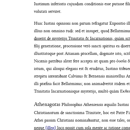
Iustinum inferioris cujusdam conditionis esse pu
tasse f
voluta
ti serviret.
Huic Iustini opinioni non parum refra
gatur Expositio i
illius non omnino rudi: sed et insuper, quod
Bellarminu
disse
rit de mysterijs Trinitatis & Incarnationis, quàm
sc
filij generatione, processione verò sancti
spiritus ea diser
illustratoque
post Arianam procellam, dogmate isto, scr
Nicænis patribus aliter fere
accepta sit quam pro ὀυσία &
istum, qui alioqui ele
gans est & eruditus, Iustino tribu
strepitu inten
tabant Calvinus & Bernensis ministellus A
illi
præfixa facit Bellarminus; non animadvertit
itidem et
Trinitatis Incarnationisque mysterijs, multò
quàm Εκθεσις
Athenagoras
Philosophus Atheniensis
æqualis Iustin
Christianorum de sanctissima Trinitate,
hoc est Patre Fi
Athei passim Christiani
nominabantur, non esse tales, o
neque
{illeg}
loco
possit cum sola mente
ac ratione com