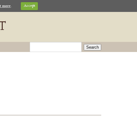
t more
.
Accept
Search