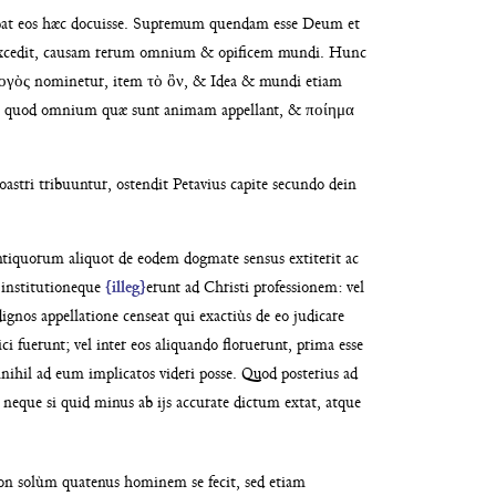
bat eos hæc docuisse. Supremum quendam
esse Deum et
xcedit, causam rerum omnium & opi
ficem mundi. Hunc
 λογὸς
nominetur, item τὸ ὂν, & Idea & mundi etiam
m quod omnium quæ sunt animam
appellant, & ποίημα
oastri
tribuuntur, ostendit Petavius capite secundo dein
ti
quorum aliquot de eodem dogmate sensus extiterit
ac
a institutioneque
{illeg}
erunt ad Christi professionem: vel
ignos appellatione censeat qui exactiùs
de eo judicare
ici fuerunt; vel inter eos aliquando florue
runt, prima esse
nnihil
ad eum implicatos videri posse. Quod posterius ad
: neque si quid minus
ab ijs accurate dictum extat, atque
non solùm
quatenus hominem se fecit, sed etiam