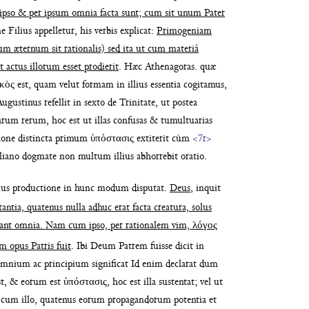
 ipso & per
ipsum omnia facta sunt; cum sit unum
Pater
ne Filius appelletur, his verbis explicat:
Primogeniam
um æternum sit rationalis) sed
ita ut cum materiâ
t actus illorum esset prodierit
.
Hæc Athenagoras. quæ
γικὸς est, quam velut formam in
illius essentia cogitamus,
Augustinus refellit in
sexto de Trinitate, ut postea
imarum rerum, hoc est
ut illas confusas & tumultuarias
sione
distincta primum ὑπόστασις extiterit cùm
<7r>
elliano dogmate non
multum illius abhorrebit oratio.
ujus
productione in hunc modum disputat.
Deus
, inquit
stantia, quatenus
nulla adhuc erat facta creatura, solus
 erant omnia. Nam cum
ipso, per rationalem vim, λόγος
m opus Patris fuit
. Ibi Deum Patrem fuisse
dicit in
m omnium
ac principium significat Id enim declarat dum
st, & eorum est ὑπόστασις,
hoc est illa sustentat; vel ut
um illo, quatenus eorum propa
gandorum potentia et