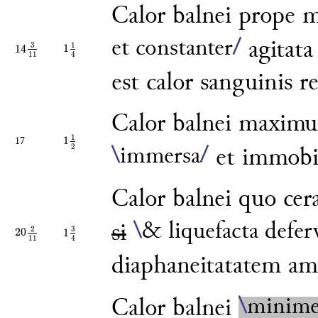
Calor balnei prope
et constanter
/
agitata
1
3
1
14
1
1
4
14
3
11
4
11
est calor sanguinis re
Calor balnei maxim
1
1
17
1
1
2
2
\
immersa
/
et immobi
Calor balnei quo cer
\
& liquefacta defer
si
3
2
20
1
20
2
11
1
3
4
11
4
diaphaneitatatem ami
\
minim
Calor balnei