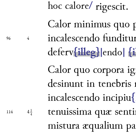
hoc calore
/
rigescit.
Calor minimus quo
incalescendo fundi
tu
96
4
deferv
{illeg}
{i
|
endo
|
Calor quo corpora ig
desinunt in
tenebris 
incalescendo incipiu
{
tenuissima quæ senti
1
4
114
4
1
4
4
mistura æqualium pa