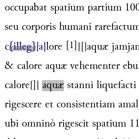
occupabat spatium partium 100
seu corporis humani rarefact
[1]
c
{illeg}
|
a
|
lore
aquæ jamjam
|
[
|
& calore aquæ ve
hementer ebul
calore
aquæ
stanni
liquefacti
|
]
|
rigescere et consistentiam
amal
ubi omninò rigescit spatium
11