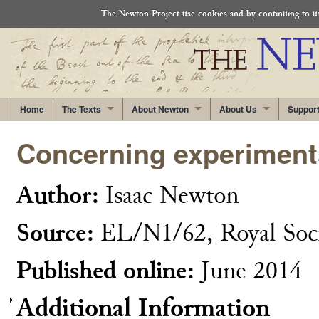
The Newton Project use cookies and by continuing to use
Home
The Texts
About Newton
About Us
Suppor
Concerning experiment
Author:
Isaac Newton
Source:
EL/N1/62, Royal Soc
Published online:
June 2014
Additional Information