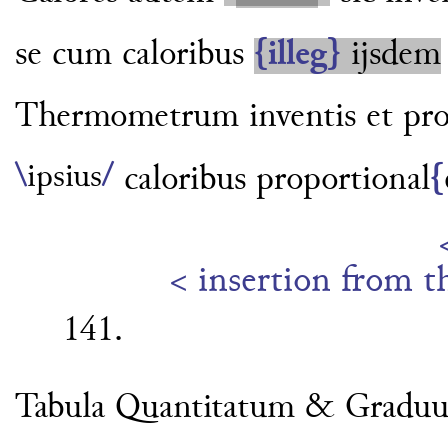
se cum caloribus
{illeg}
ijsdem
Thermometrum
inventis et pr
\
ipsius
/
caloribus proportional
{
< insertion from th
141.
Tabula Quantitatum & Gradu