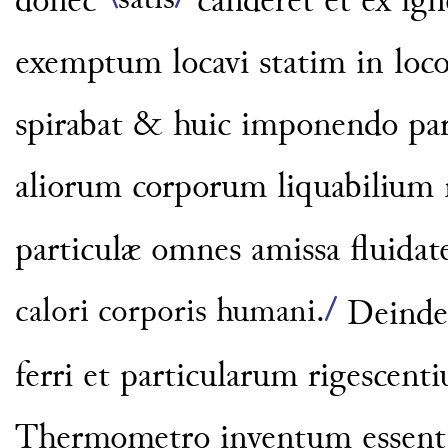
\
satis
/
donec
canderet et ex ig
exemptum locavi statim in loco
spirabat & huic imponendo par
aliorum corporum liquabilium
particulæ omnes amissa fluidat
calori corporis humani.
/
Deinde 
ferri et particularum
rigescent
Thermometro in
ventum essent