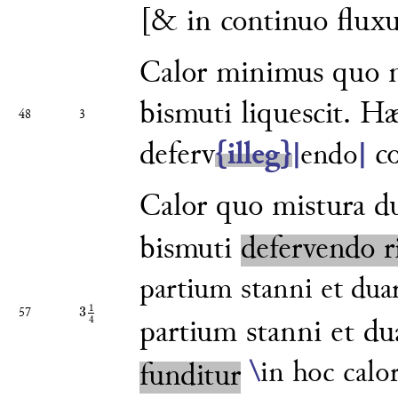
[& in continuo fluxu
Calor minimus quo m
bismuti
liquescit. H
48
3
deferv
{illeg}
co
|
endo
|
Calor quo mistura du
bismuti
defervendo r
partium stanni et du
1
3
57
3
1
4
4
partium stanni et
du
\
in hoc calo
funditur