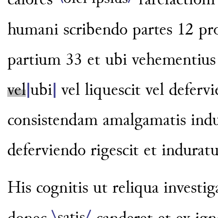
calores
rarefactioni
humani scribendo partes 12 pr
partium 33 et ubi vehe
mentius 
vel
|
ubi
|
vel li
quescit vel defervi
consistendam a
malgamatis indu
deferviendo
rigescit et indurat
His cognitis ut reliqua investi