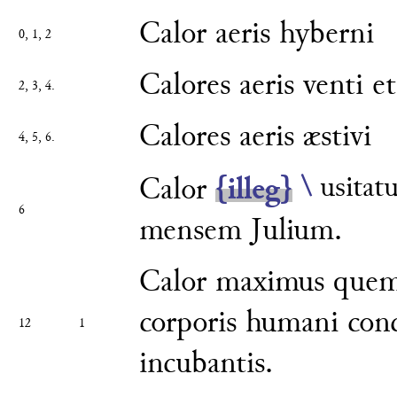
Calor aeris hyberni
0, 1, 2
Calores aeris venti e
2, 3, 4.
Calores aeris æstivi
4, 5, 6.
\
usitat
Calor
{illeg}
6
mensem Julium.
Calor maximus que
corporis huma
ni conc
12
1
incubantis.