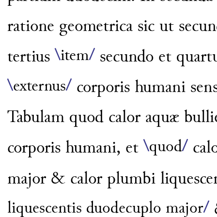
ratione
geometrica sic ut secu
\
item
/
tertius
secundo et quartus
\
externus
/
corporis
humani sens
Tabulam
quod calor aquæ bullie
\
quod
/
corporis humani, et
calo
major & calor
plumbi liquesce
liquescentis duodecuplo major
/
&