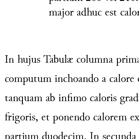
major adhuc est calo
In hujus Tabulæ columna prima
computum inchoando a calore q
tanquam ab infimo caloris gra
frigoris, et ponendo calorem e
partium
duodecim. In secunda 