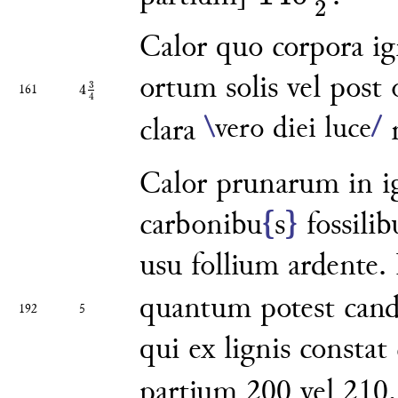
2
140
1
2
Calor quo corpora ig
ortum solis vel post
3
4
161
4
3
4
4
\
vero diei luce
/
clara
n
Calor prunarum in 
carbonibu
{
s
}
fossili
usu follium
ardente. 
quantum
potest cand
192
5
qui ex lignis con
stat
partium 200 vel
210