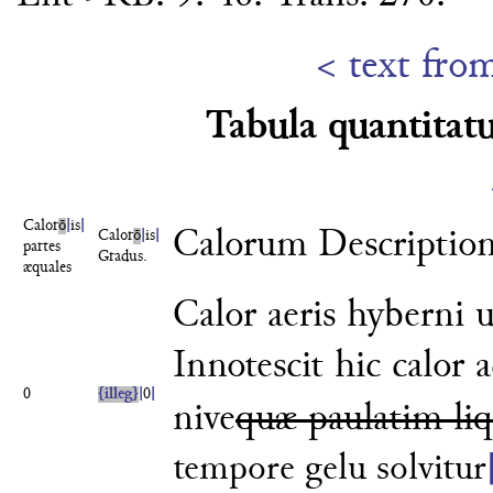
< text fro
Tabula quantitat
Calor
ō
|
is
|
Calorum Description
Calor
ō
|
is
|
partes
Gradus.
æquales
Calor aeris hyberni u
Innotescit
hic calor
0
{illeg}
|
0
|
nive
quæ pau
latim li
tempore gelu solvitur