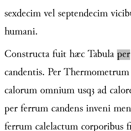
sexdecim vel septendecim vici
humani.
Constructa fuit hæc Tabula
per
candentis. Per Thermometrum
calorum omnium usqꝫ ad calo
per
ferrum candens inveni me
ferrum calelactum corporibus fr