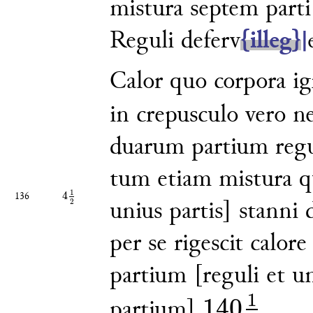
mistura septem part
Reguli deferv
{illeg}
|
Calor quo corpora ig
in
crepusculo vero 
duarum
partium regu
tum etiam
mistura q
1
4
136
4
1
2
2
unius partis]
stanni 
per se rigescit
calor
partium [reguli
et un
1
140
partium]
.