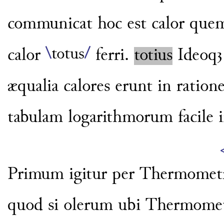
communicat hoc est calor que
\
totus
/
calor
ferri.
totius
Ideoqꝫ
æqualia
calores erunt in ration
tabulam
logarithmorum facile i
Primum igitur per Thermometr
quod si olerum ubi Thermomete