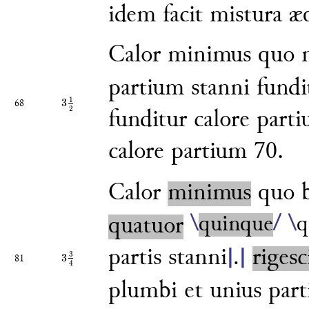
idem facit mistura æ
Calor minimus quo m
partium
stanni fund
1
3
68
3
1
2
2
funditur calore par
calore partium 70.
Calor
minimus
quo b
\
quinque
/
\
q
quatuor
partis stanni
rigesc
|
.
|
3
3
81
3
3
4
4
plumbi et unius part