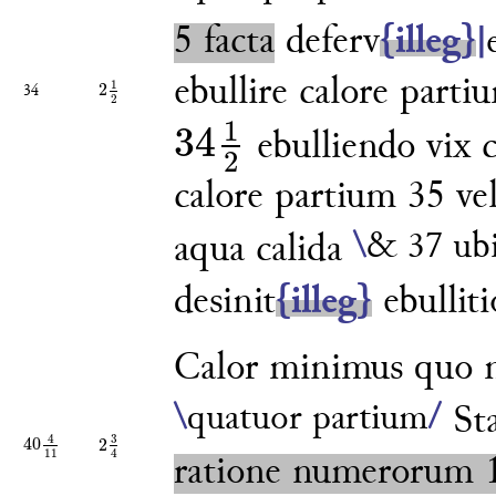
5 facta
deferv
{illeg}
|
ebullire calore parti
1
2
34
2
1
2
2
1
34
ebulliendo vix 
2
34
1
2
calore partium 35 ve
\
& 37 ubi
aqua calida
desinit
{illeg}
ebulliti
Calor minimus quo 
\
quatuor partium
/
St
3
4
40
2
40
4
11
2
3
4
11
4
ratione numerorum 1,