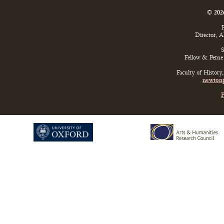
© 202
P
Director, 
S
Fellow & Perne 
Faculty of History
newtonp
P