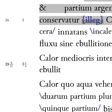
&
partium
argen
conservatur
{illeg}
C
24
2
cera
/
\
incal
innatans
fluxu sine e
bullition
Calor mediocris inte
1
6
2
28
2
1
4
28
6
11
4
11
ebullit
Calor quo aqua vehe
\
duarum partium plu
\
quinque partium
/
bi