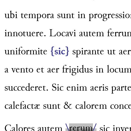
ubi tempora sunt
in progressio
innotuere. Locavi
autem ferrum
uniformite
{sic}
spirante ut ae
a
vento et aer frigidus in locu
succederet. Sic enim aeris par
calefactæ sunt & calorem conce
\
rerum
/
Calores autem
sic inve