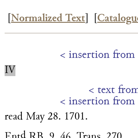
[
Normalized Text
]
[
Catalogu
< insertion from 
IV
< text fro
< insertion from 
read May 28. 1701.
d
Ent
RB. 9. 46. Trans. 270.