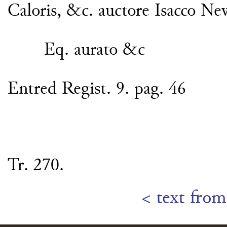
Caloris, &c. auctore Isacco N
Eq. aurato &c
Entred Regist. 9. pag. 46
Tr. 270.
< text from