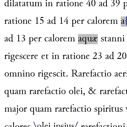
dilatatum in ratione
40 ad 39 p
ratione 15 ad 14
per calorem
a
ad 13 per
calorem
aquæ
stanni 
ri
gescere et in ratione 23 ad 
omnino rigescit. Rarefactio aer
quam rarefactio olei, & rarefac
major quam rarefactio spiritus 
\
olei ipsius
/